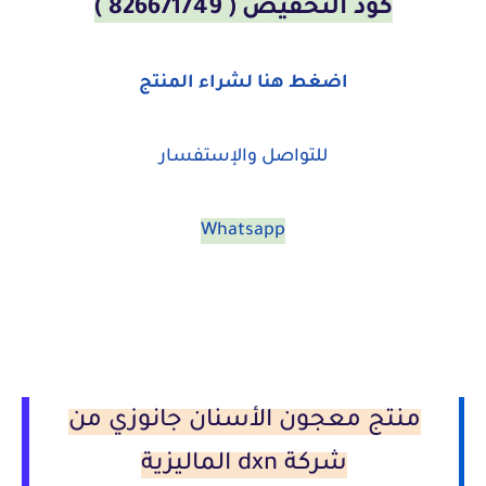
كود التخفيض ( 826671749 )
اضغط هنا لشراء المنتج
للتواصل والإستفسار
Whatsapp
منتج معجون الأسنان جانوزي من
شركة dxn الماليزية