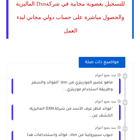
للتسجيل بعضوية مجانية في شركةDxn الماليزية
والحصول مباشرة على حساب دولي مجاني لبدء
العمل
مواضيع ذات صلة
منذ بضع اعوام
ماهو عصير المورينزي من dxn "الفوائد والسعر
وطريقة استخدام مورينزي...
منذ بضع اعوام
"فوائد فطر عرف الأسد من شركة DXN الماليزية:
الكشف عن...
منذ بضع اعوام
حبوب سبيرولينا من dxn : فوائد واستخدامات هذا