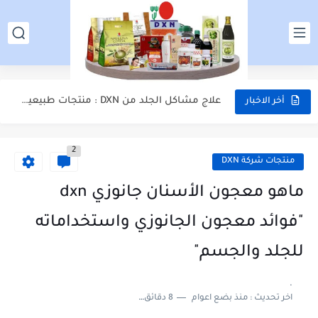
منتجات DXN الأصلية في الأردن | اشتري الآن واستفد...
منتجات DXN الأصلية في السعودية | اشتري الآن
علاج مشاكل الجلد من DXN : منتجات طبيعية مجربة لبشرة...
أخر الاخبار
التسجيل في DXN الأردن | تسجيل عضوية DXN في الأردن
2
أسعار منتجات dxn في الأردن - شراء منتجات شركة DXN...
منتجات شركة DXN
عناوين dxn الأردن | فروع شركة DXN في الأردن -...
ماهو معجون الأسنان جانوزي dxn
أسعار منتجات DXN في الإمارات | شراء منتجات شركة Dxn...
"فوائد معجون الجانوزي واستخداماته
التسجيل في DXN الإمارات - تسجيل العضوية في شركة DXN...
للجلد والجسم"
عناوين dxn الامارات | فروع شركة DXN في الإمارات العربية...
.
اخر تحديث :
منذ بضع اعوام
8 دقائق للقراءة
كيفية العمل مع شركة DXN الماليزية - شرح فكرة العمل...